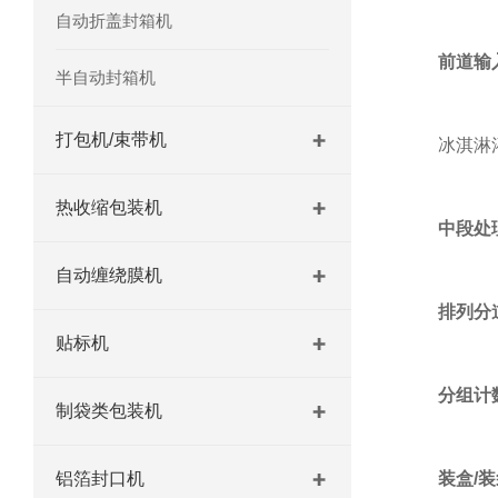
自动折盖封箱机
前道输
半自动封箱机
打包机/束带机
冰淇淋灌装线 
热收缩包装机
中段处
自动缠绕膜机
排列分
贴标机
分组计
制袋类包装机
铝箔封口机
装盒/装