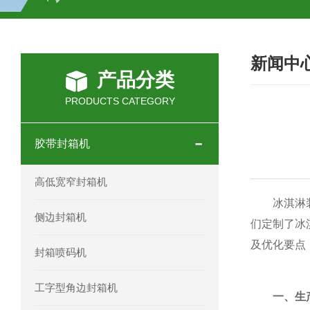
HC-30/40礼品盒开箱机
新闻中
产品分类
PRODUCTS CATEGORY
胶带封箱机
高低宽窄封箱机
冰淇淋装箱
侧边封箱机
们定制了
冰
及优化要点
封箱喷码机
工字型角边封箱机
一、生