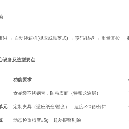
箱
→ 自动装箱机(抓取或跌落式) → 喷码/贴标 → 重量复检 → 捆
心设备及选型要点
功能要求
食品级不锈钢带，防粘表面（特氟龙涂层）
单元
定制夹具（适应纸盒/塑盒），速度≥20箱/分钟
统
动态检重精度±5g，超差报警剔除