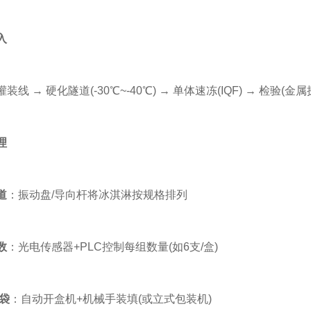
入
→ 硬化隧道(-30℃~-40℃) → 单体速冻(IQF) → 检验(金
理
道
：振动盘/导向杆将冰淇淋按规格排列
数
：光电传感器+PLC控制每组数量(如6支/盒)
袋
：自动开盒机+机械手装填(或立式包装机)