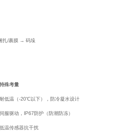
扎/裹膜 → 码垛
特殊考量
耐低温（-20℃以下），防冷凝水设计
伺服驱动，IP67防护（防潮防冻）
低温传感器抗干扰