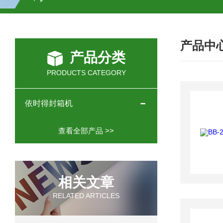
HC-30/40礼品盒开箱机
产品中
产品分类
PRODUCTS CATEGORY
依时得封箱机
查看全部产品 >>
相关文章
RELATED ARTICLES