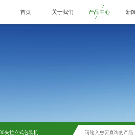
首页
关于我们
产品中心
新
1000夹拉立式包装机