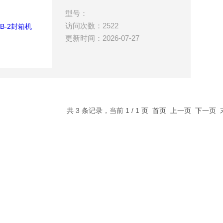
型号：
访问次数：2522
更新时间：2026-07-27
共 3 条记录，当前 1 / 1 页 首页 上一页 下一页