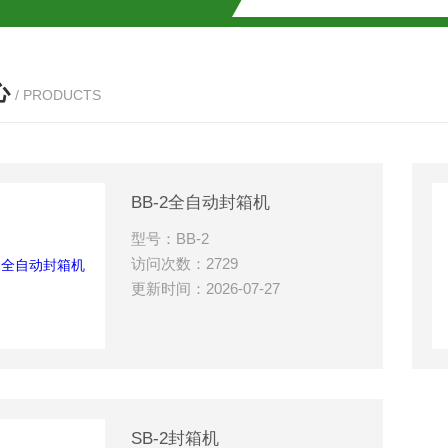
心
/ PRODUCTS
BB-2全自动封箱机
型号：BB-2
访问次数：2729
更新时间：2026-07-27
SB-2封箱机