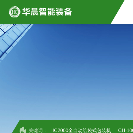
关键词：
HC2000全自动给袋式包装机
CH-