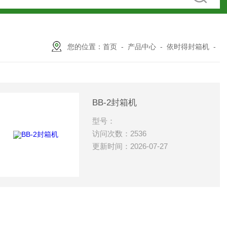
您的位置：
首页
-
产品中心
-
依时得封箱机
-
BB-2封箱机
型号：
访问次数：2536
更新时间：2026-07-27