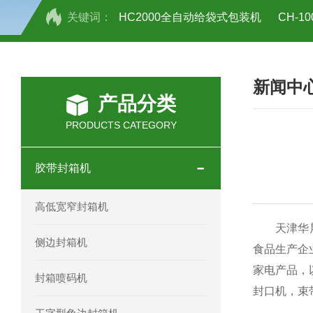
关键词：
HC2000全自动给袋式包装机
CH-
HC-30/40礼品盒开箱机
新闻中
产品分类
PRODUCTS CATEGORY
胶带封箱机
高低宽窄封箱机
天津华晨智
侧边封箱机
食品生产企
家电产品，
封箱喷码机
封口机，束