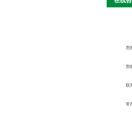
在线咨
您
您
联
常