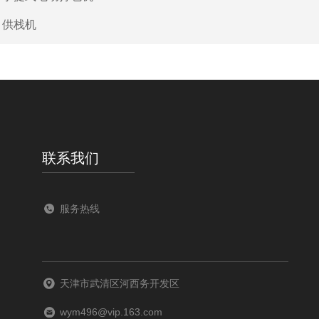
：
供栈机
联系我们
服务热线
天津市武清区河西务开发区
wym496@vip.163.com