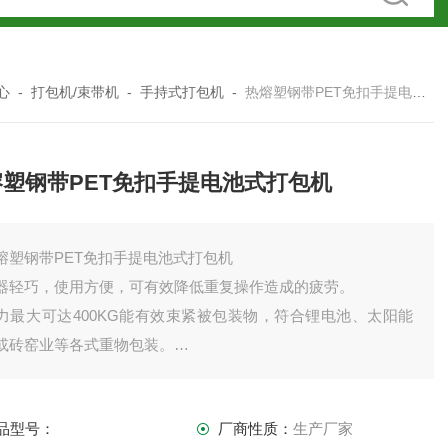
心
-
打包机/束带机
-
手持式打包机
-
热熔塑钢带PET免扣手提电池式打包机
熔塑钢带PET免扣手提电池式打包机
熔塑钢带PET免扣手提电池式打包机
器轻巧，使用方便，可有效降低重复操作造成的疲劳。
力最大可达400KG能有效束紧被包装物，符合锂电池、太阳能
或砖窑业等各式重物包装。
殊的下止滑板设计有助于提高束紧力，同时打包带厚度可达
3mm。
品型号：
厂商性质：
生产厂家