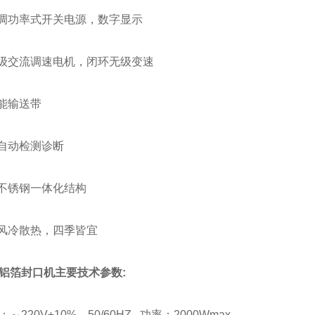
调功率式开关电源，数字显示
级交流调速电机，闭环无级变速
能输送带
自动检测诊断
不锈钢一体化结构
风冷散热，四季皆宜
铝箔封口机主要技术参数:
20V±10%，50/60HZ 功率：2000Wmax