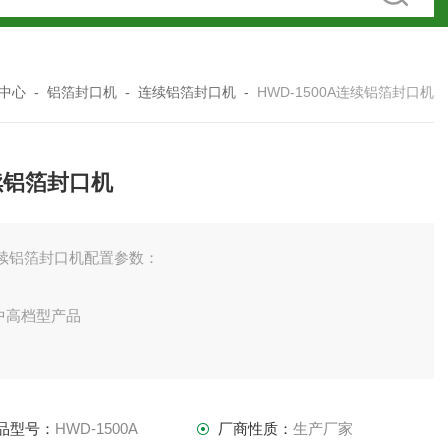
中心
-
铝箔封口机
-
连续铝箔封口机
-
HWD-1500A连续铝箔封口机
续铝箔封口机
续铝箔封口机配置参数：
.中高档型产品
.可调功率式开关电源，数字显示
品型号：
HWD-1500A
厂商性质：
生产厂家
.高级交流调速电机，闭环无级变速