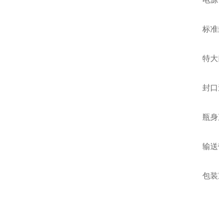
标准封口
特大口径
封口速度
瓶身直径
输送带速度
包装重