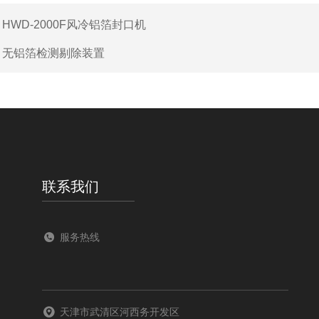
：
HWD-2000F风冷铝箔封口机
：
无铝箔检测剔除装置
联系我们
服务热线
天津市武清区河西务开发区