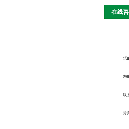
在线咨
您
您
联
常