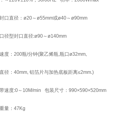
直径：ø20～ø55mm或ø40～ø90mm
型封口直径:ø90～ø140mm
：200瓶/分钟(聚乙烯瓶,瓶口ø32mm,
：40mm, 铝箔片与加热底板距离≤2mm.)
:0～10M/min 包装尺寸：990×590×520mm
量：47Kg