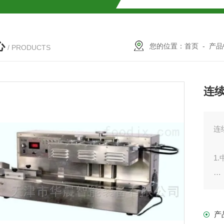
心
您的位置：
首页
-
产品
/ PRODUCTS
连
连
1
2
产
3