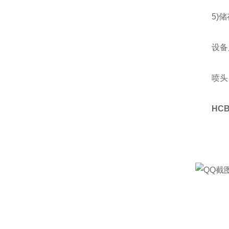
5)储存环
设备尺寸
喷头：长
HC